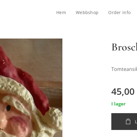
Hem
Webbshop
Order info
Brosc
Tomteansikt
45,00
I lager