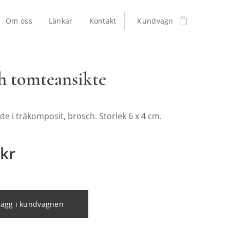
Om oss
Länkar
Kontakt
Kundvagn
h tomteansikte
e i träkomposit, brosch. Storlek 6 x 4 cm.
kr
Lägg i kundvagnen