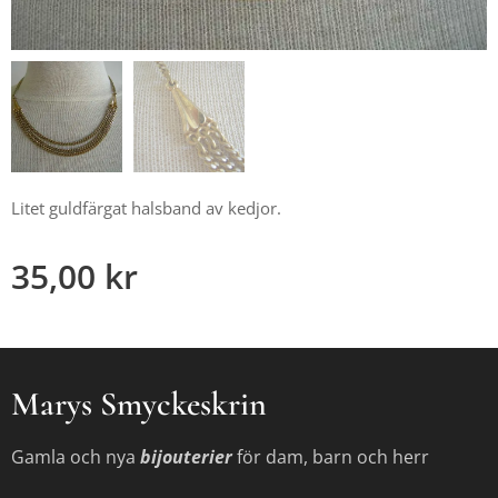
Litet guldfärgat halsband av kedjor.
35,00
kr
Marys Smyckeskrin
Gamla och nya
bijouterier
för dam, barn och herr