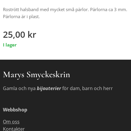
Rostrött halsband med mycket små pärlor. Pärlorna ca 3 mm.
Pärlorna är i plast.
25,00
kr
I lager
Marys Smyckeskrin
Gamla och nya
bijouterier
för dam, barn och herr
Webbshop
Om oss
Kontakter