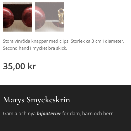
Stora vinröda knappar med clips. Storlek ca 3 cm i diameter.
Second hand i mycket bra skick.
35,00
kr
Marys Smyckeskrin
Gamla och nya
bijouterier
för dam, barn och herr