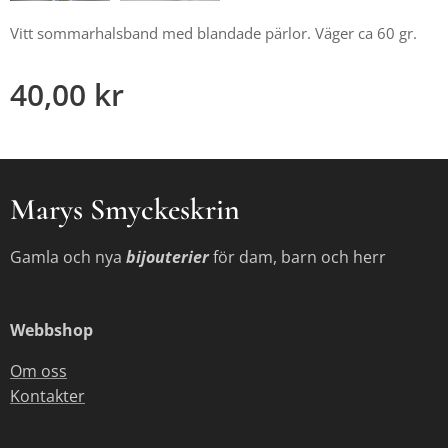
Vitt sommarhalsband med blandade pärlor. Väger ca 60 gr.
40,00
kr
Marys Smyckeskrin
Gamla och nya
bijouterier
för dam, barn och herr
Webbshop
Om oss
Kontakter